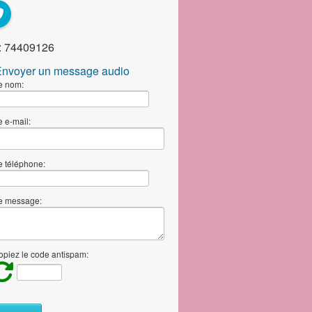
: 74409126
nvoyer un message audio
e nom:
e e-mail:
e téléphone:
e message:
piez le code antispam: