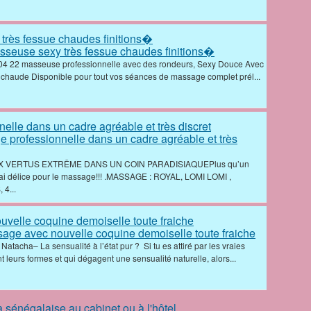
sseuse sexy très fessue chaudes finitions�
04 22 ‎masseuse professionnelle avec des rondeurs, Sexy Douce Avec
s chaude Disponible pour tout vos séances de massage complet prél...
e professionnelle dans un cadre agréable et très
 VERTUS EXTRÊME DANS UN COIN PARADISIAQUEPlus qu’un
vrai délice pour le massage!!! .MASSAGE : ROYAL, LOMI LOMI ,
4...
age avec nouvelle coquine demoiselle toute fraiche
 Natacha– La sensualité à l’état pur ? Si tu es attiré par les vraies
 leurs formes et qui dégagent une sensualité naturelle, alors...