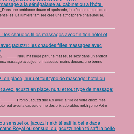
 massage à la sénégalaise au cabinet ou à l'hôtel
_Dans une ambiance douce et apaisante, la pièce se remplit du q
sentielles. La lumière tamisée crée une atmosphère chaleureuse,
avec jacuzzi : les chaudes filles massages avec
e
82 _____Nuru massage par une masseuse sexy dans un endroit
ptueux massage avec jeune masseuse, mains douces, une bonne
t avec jacuzzi en place, nuru et tout type de massage:
_____ ‎ ‎Promo Jacuzzi duo 6.9 avec la fille de votre choix mes
o réal avec la capverdienne des prix adorables nékh yomb Votre
ains Royal ou sensuel ou jacuzzi nekh té saff la belle