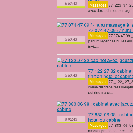
à 02:43
Massages
‎77_223_37_25 ‎
avec des techniques magnifi
77 074 47 09
/ / nuru
Massages
‎
77 074 47 09
_
à 02:43
parfum léger des huiles es
invita...
77 122 27 82
cabinet 
à 02:43
finition hôtel et cabin
Massages
‎77 _122_ 27_
calme discret et très som
poitrine matur...
77 883 06 98
: cabine
à 02:43
hotel ou cabine
Massages
‎77_883_06_98__
amours promo bou nekh phot