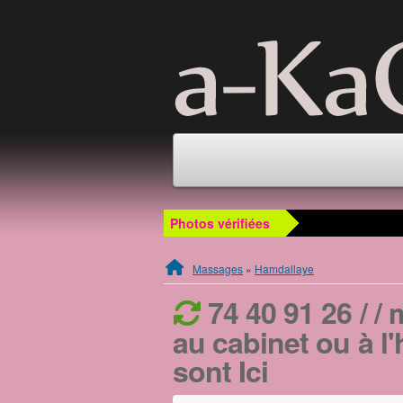
Photos vérifiées
Massages
»
Hamdallaye
74 40 91 26 / /
au cabinet ou à l'
sont Ici