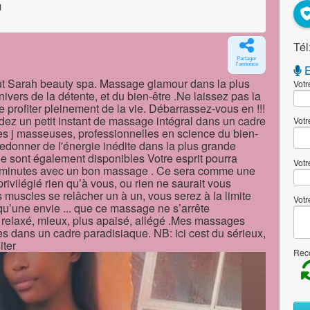
1
Tél
Partager
l'annonce
E
tut Sarah beauty spa. Massage glamour dans la plus
Votr
ivers de la détente, et du bien-être .Ne laissez pas la
e profiter pleinement de la vie. Débarrassez-vous en !!!
ez un petit instant de massage intégral dans un cadre
Votr
les j masseuses, professionnelles en science du bien-
edonner de l'énergie inédite dans la plus grande
e sont également disponibles Votre esprit pourra
Votr
60 minutes avec un bon massage . Ce sera comme une
vilégié rien qu’à vous, ou rien ne saurait vous
s muscles se relâcher un à un, vous serez à la limite
Votr
u’une envie ... que ce massage ne s’arrête
 relaxé, mieux, plus apaisé, allégé .Mes massages
s dans un cadre paradisiaque. NB: ici cest du sérieux,
er ‎
Reco