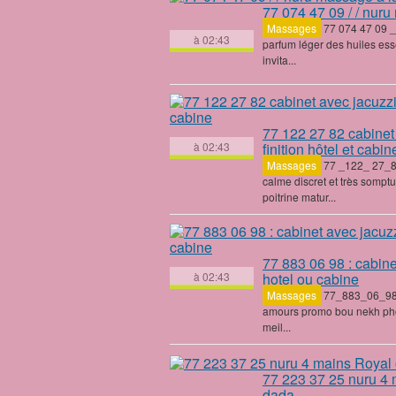
77 074 47 09
/ / nuru
Massages
‎
77 074 47 09
_
à 02:43
parfum léger des huiles es
invita...
77 122 27 82
cabinet 
à 02:43
finition hôtel et cabin
Massages
‎77 _122_ 27_
calme discret et très som
poitrine matur...
77 883 06 98
: cabine
à 02:43
hotel ou cabine
Massages
‎77_883_06_98__
amours promo bou nekh phot
meil...
77 223 37 25
nuru 4 m
dada