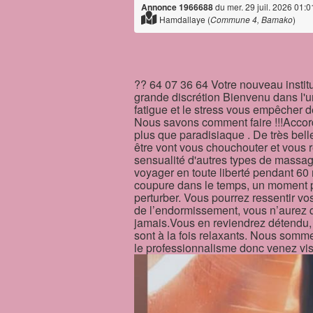
Annonce 1966688
du mer. 29 juil. 2026 01:0
Hamdallaye (
Commune 4, Bamako
)
‎?? 64 07 36 64 Votre nouveau insti
grande discrétion Bienvenu dans l'un
fatigue et le stress vous empêcher d
Nous savons comment faire !!!Accord
plus que paradisiaque . De très bel
être vont vous chouchouter et vous r
sensualité d'autres types de massag
voyager en toute liberté pendant 
coupure dans le temps, un moment pri
perturber. Vous pourrez ressentir vo
de l’endormissement, vous n’aurez q
jamais.Vous en reviendrez détendu,
sont à la fois relaxants. Nous somme
le professionnalisme donc venez visit