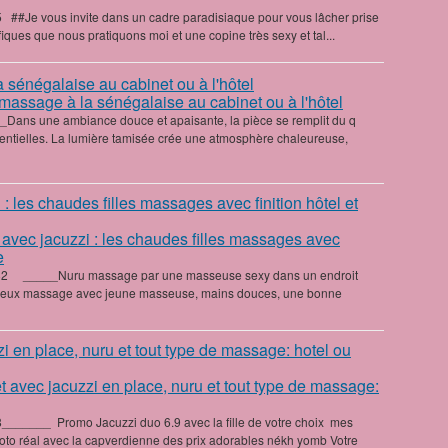
 ‎ ‎##Je vous invite dans un cadre paradisiaque pour vous lâcher prise
ques que nous pratiquons moi et une copine très sexy et tal...
 massage à la sénégalaise au cabinet ou à l'hôtel
_Dans une ambiance douce et apaisante, la pièce se remplit du q
sentielles. La lumière tamisée crée une atmosphère chaleureuse,
avec jacuzzi : les chaudes filles massages avec
e
82 _____Nuru massage par une masseuse sexy dans un endroit
ptueux massage avec jeune masseuse, mains douces, une bonne
t avec jacuzzi en place, nuru et tout type de massage:
_____ ‎ ‎Promo Jacuzzi duo 6.9 avec la fille de votre choix mes
o réal avec la capverdienne des prix adorables nékh yomb Votre