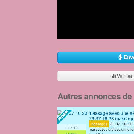
Envo
Voir les
Autres annonces de c
76 37 16 23 massage
Massages
‎76_37_16_23_
à 06:10
masseuses professionnelles
Sotuba