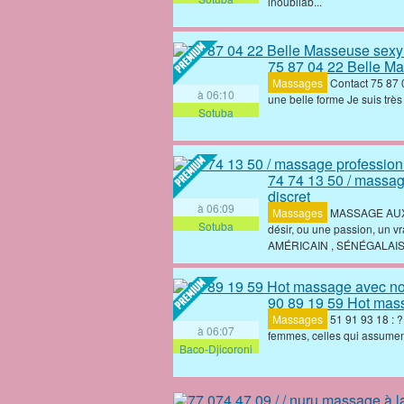
inoubliab...
75 87 04 22 Belle Ma
Massages
Contact 75 87 
à 06:10
une belle forme Je suis trè
Sotuba
74 74 13 50 / massag
discret
à 06:09
Massages
MASSAGE AUX
Sotuba
désir, ou une passion, un 
AMÉRICAIN , SÉNÉGALAIS, 
90 89 19 59 Hot mass
Massages
‎51 91 93 18 : ?
à 06:07
femmes, celles qui assument
Baco-Djicoroni